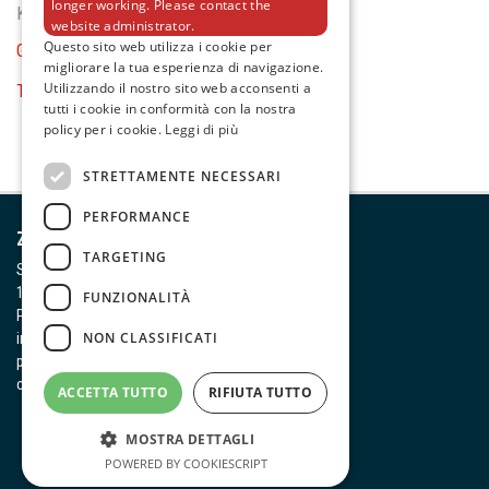
longer working. Please contact the
KBT600
website administrator.
Questo sito web utilizza i cookie per
GENERAL EQUIPMENT
migliorare la tua esperienza di navigazione.
Utilizzando il nostro sito web acconsenti a
TESTER E MULTIMETRI
tutti i cookie in conformità con la nostra
policy per i cookie.
Leggi di più
STRETTAMENTE NECESSARI
PERFORMANCE
Zeca S.p.A.
TARGETING
Strada della Chiara, 25
10080 Feletto Canavese (TO)
FUNZIONALITÀ
P. IVA 00437590011
NON CLASSIFICATI
info@zeca.it
privacy policy
cookie policy
note legali
condizioni generali di vendita
ACCETTA TUTTO
RIFIUTA TUTTO
MOSTRA DETTAGLI
POWERED BY COOKIESCRIPT