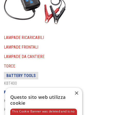
LAMPADE RICARICABILI
LAMPADE FRONTALI
LAMPADE DA CANTIERE
TORCE
BATTERY TOOLS
KBT400
×
KBT610
Questo sito web utilizza
KBT300
cookie
KBC
This Cookie Banner was deleted and is no