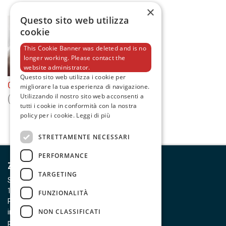
×
Questo sito web utilizza
cookie
This Cookie Banner was deleted and is no
longer working. Please contact the
website administrator.
Questo sito web utilizza i cookie per
Catalogo 31
migliorare la tua esperienza di navigazione.
Utilizzando il nostro sito web acconsenti a
(14.24 MB)
tutti i cookie in conformità con la nostra
policy per i cookie.
Leggi di più
STRETTAMENTE NECESSARI
PERFORMANCE
Zeca S.p.A.
TARGETING
Strada della Chiara, 25
10080 Feletto Canavese (TO)
FUNZIONALITÀ
P. IVA 00437590011
NON CLASSIFICATI
info@zeca.it
privacy policy
cookie policy
note legali