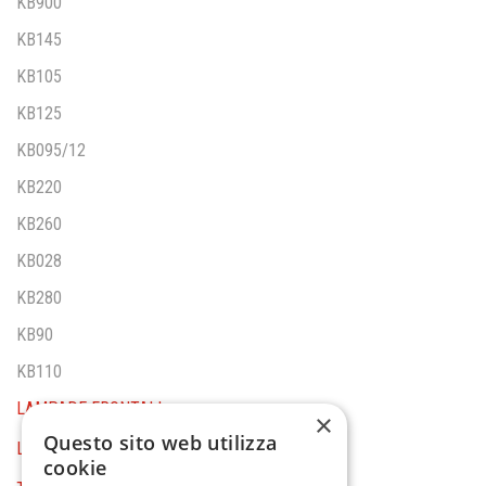
KB900
KB145
KB105
KB125
KB095/12
KB220
KB260
KB028
KB280
KB90
KB110
LAMPADE FRONTALI
×
Questo sito web utilizza
LAMPADE DA CANTIERE
cookie