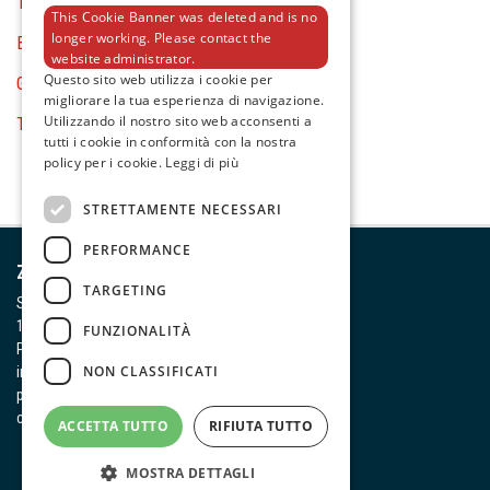
TORCE
This Cookie Banner was deleted and is no
longer working. Please contact the
BATTERY TOOLS
website administrator.
Questo sito web utilizza i cookie per
GENERAL EQUIPMENT
migliorare la tua esperienza di navigazione.
Utilizzando il nostro sito web acconsenti a
TESTER E MULTIMETRI
tutti i cookie in conformità con la nostra
policy per i cookie.
Leggi di più
STRETTAMENTE NECESSARI
PERFORMANCE
Zeca S.p.A.
TARGETING
Strada della Chiara, 25
10080 Feletto Canavese (TO)
FUNZIONALITÀ
P. IVA 00437590011
NON CLASSIFICATI
info@zeca.it
privacy policy
cookie policy
note legali
condizioni generali di vendita
ACCETTA TUTTO
RIFIUTA TUTTO
MOSTRA DETTAGLI