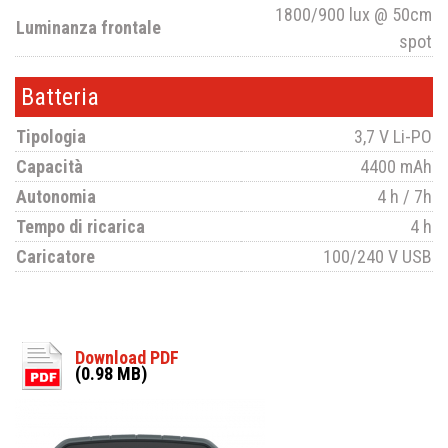
1800/900 lux @ 50cm
Luminanza frontale
spot
Batteria
Tipologia
3,7 V Li-PO
Capacità
4400 mAh
Autonomia
4 h / 7h
Tempo di ricarica
4 h
Caricatore
100/240 V USB
Download PDF
(0.98 MB)