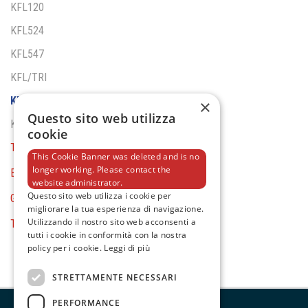
KFL120
KFL524
KFL547
KFL/TRI
KFL110
×
Questo sito web utilizza
KFL110 UVC
cookie
TORCE
This Cookie Banner was deleted and is no
longer working. Please contact the
BATTERY TOOLS
website administrator.
Questo sito web utilizza i cookie per
GENERAL EQUIPMENT
migliorare la tua esperienza di navigazione.
Utilizzando il nostro sito web acconsenti a
TESTER E MULTIMETRI
tutti i cookie in conformità con la nostra
policy per i cookie.
Leggi di più
STRETTAMENTE NECESSARI
PERFORMANCE